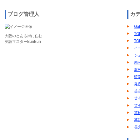
ブログ管理人
カ
Ga
TO
大阪のとある街に住む
TO
英語マスターBunBun
イ
シ
未
海
留
発
英
英
英
英
英
長