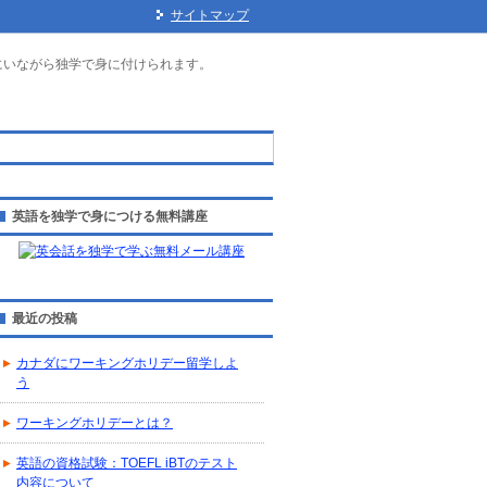
サイトマップ
にいながら独学で身に付けられます。
英語を独学で身につける無料講座
最近の投稿
カナダにワーキングホリデー留学しよ
う
ワーキングホリデーとは？
英語の資格試験：TOEFL iBTのテスト
内容について