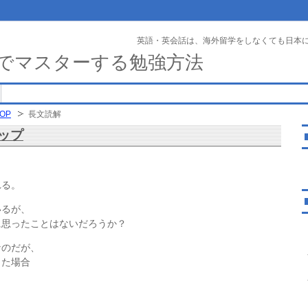
英語・英会話は、海外留学をしなくても日本
でマスターする勉強方法
OP
長文読解
ップ
？
れる。
いるが、
に思ったことはないだろうか？
なのだが、
った場合