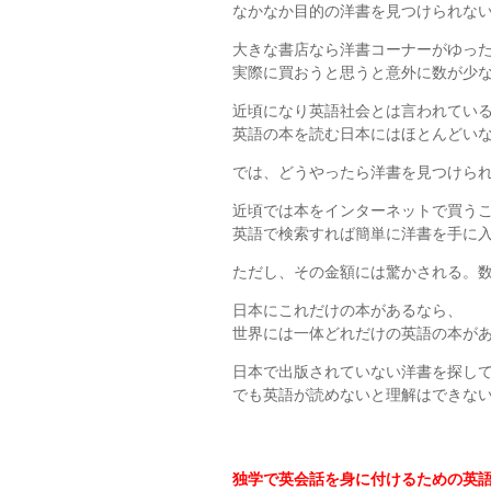
なかなか目的の洋書を見つけられな
大きな書店なら洋書コーナーがゆっ
実際に買おうと思うと意外に数が少
近頃になり英語社会とは言われてい
英語の本を読む日本にはほとんどい
では、どうやったら洋書を見つけら
近頃では本をインターネットで買う
英語で検索すれば簡単に洋書を手に
ただし、その金額には驚かされる。
日本にこれだけの本があるなら、
世界には一体どれだけの英語の本が
日本で出版されていない洋書を探し
でも英語が読めないと理解はできな
独学で英会話を身に付けるための英語