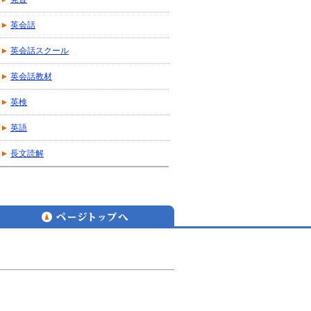
英会話
英会話スクール
英会話教材
英検
英語
長文読解