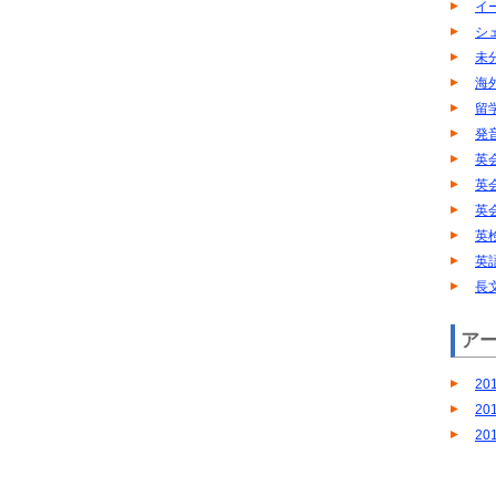
イ
シ
未
海
留
発
英
英
英
英
英
長
ア
20
20
20