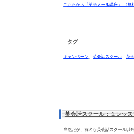
こちらから『英語メール講座』 （無
タグ
キャンペーン
、
英会話スクール
、
英
英会話スクール：１レッス
当然だが、有名な
英会話スクール
以