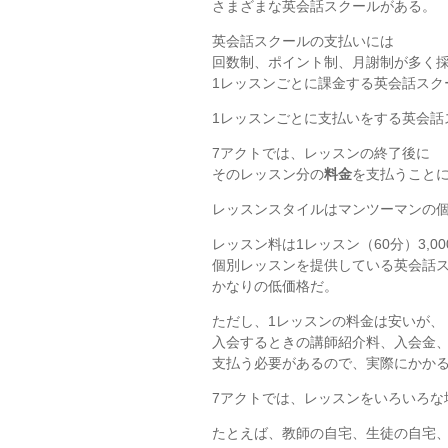
さまざまな英会話スクールがある。
英会話スクールの支払いには
回数制、ポイント制、月謝制が多く
1レッスンごとに課金する英会話スク
1レッスンごとに支払いをする英会話
7アクトでは、レッスンの終了後に
そのレッスン分の
料金
を支払うこと
レッスンスタイルはマンツーマンの
レッスン料は1レッスン（60分）3,0
個別レッスンを提供している英会話
かなりの低価格だ。
ただし、1レッスンの料金は安いが、
入会するときの講師紹介料、入会金、そ
支払う必要があるので、実際にかか
7アクトでは、レッスンをいろいろな
たとえば、教師の自宅、生徒の自宅