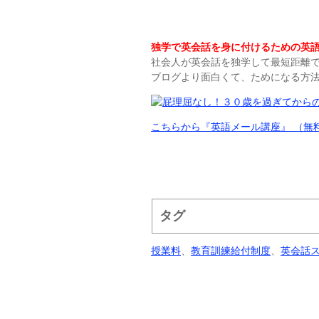
独学で英会話を身に付けるための英語
社会人が英会話を独学して最短距離
ブログより面白くて、ためになる方
こちらから『英語メール講座』 （無
タグ
授業料
、
教育訓練給付制度
、
英会話