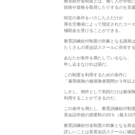
教育給付金制度とは、働く人が学校
技術や資格を取得したりするのを支
特定の条件をパスした人だけが
厚生労働省によって指定されたコー
補助金を受けることができる。
教育訓練給付制度の対象となる講座
たくさんの英会話スクールに存在す
あなたが条件を満たしているなら、
申し込まなければ損だ。
この制度を利用するための条件に
「雇用保険の被保険者期間が３年以
しかし、例外として初回だけは被保険
利用することができるのだ。
この条件を満たし、教育訓練給付制
英会話学校の授業料の20％（最大1
教育訓練給付金制度の対象となる英
詳しいことは各英会話スクールに確