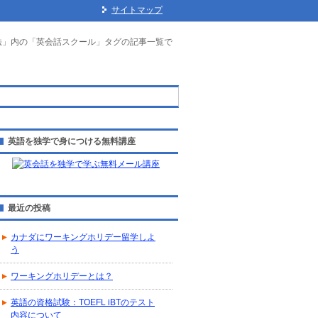
サイトマップ
法」内の「英会話スクール」タグの記事一覧で
英語を独学で身につける無料講座
最近の投稿
カナダにワーキングホリデー留学しよ
う
ワーキングホリデーとは？
英語の資格試験：TOEFL iBTのテスト
内容について