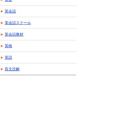
英会話
英会話スクール
英会話教材
英検
英語
長文読解